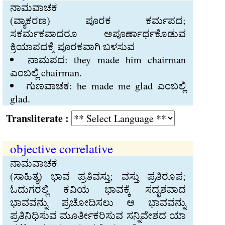
ನಾಮವಾಚಕ
(ವ್ಯಾಕರಣ) ಪೂರಕ ಕರ್ಮಪದ;
ಸಕರ್ಮಕವಾದರೂ ಅಪೂರ್ಣಾರ್ಥಕೊಡುವ
ಕ್ರಿಯಾಪದಕ್ಕೆ ಪೂರಕವಾಗಿ ಬಳಸುವ
ನಾಮಪದ: they made him chairman
ಎಂಬಲ್ಲಿ chairman.
ಗುಣವಾಚಕ: he made me glad ಎಂಬಲ್ಲಿ
glad.
Transliterate :
objective correlative
ನಾಮವಾಚಕ
(ಸಾಹಿತ್ಯ) ಭಾವ ಪ್ರತಿವಸ್ತು; ವಸ್ತು ಪ್ರತಿರೂಪ;
ಓದುಗರಲ್ಲಿ ಕವಿಯ ಭಾವಕ್ಕೆ ಸದೃಶವಾದ
ಭಾವವನ್ನು ಪ್ರಚೋದಿಸಲು ಆ ಭಾವವನ್ನು
ಪ್ರತಿನಿಧಿಸುವ ಮೂರ್ತೀಕರಿಸುವ ಸನ್ನಿವೇಶದ ಯಾ