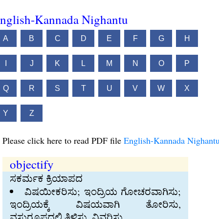
nglish-Kannada Nighantu
A
B
C
D
E
F
G
H
I
J
K
L
M
N
O
P
Q
R
S
T
U
V
W
X
Y
Z
Please click here to read PDF file
English-Kannada Nighant
objectify
ಸಕರ್ಮಕ ಕ್ರಿಯಾಪದ
ವಿಷಯೀಕರಿಸು; ಇಂದ್ರಿಯ ಗೋಚರವಾಗಿಸು;
ಇಂದ್ರಿಯಕ್ಕೆ ವಿಷಯವಾಗಿ ತೋರಿಸು,
ವಸ್ತುರೂಪದಲ್ಲಿ ತಿಳಿಸು, ವಿವರಿಸು.