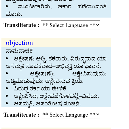
ಮೂರ್ತೀಕರಿಸು; ಆಕಾರ ಪಡೆಯುವಂತೆ
ಮಾಡು.
Transliterate :
objection
ನಾಮವಾಚಕ
ಆಕ್ಷೇಪಣೆ; ಅಡ್ಡಿ; ತಕರಾರು; ವಿರುದ್ಧವಾದ ಯಾ
ಅಸಮ್ಮತಿ ಸೂಚಕವಾದ–ಅಭಿವ್ಯಕ್ತಿ ಯಾ ಭಾವನೆ.
ಆಕ್ಷೇಪ(ಣೆ); ಆಕ್ಷೇಪಿಸುವುದು;
ಅಡ್ಡಿಮಾಡುವುದು; ಆಕ್ಷೇಪಿಸುವ ಕ್ರಿಯೆ.
ವಿರುದ್ಧ ತರ್ಕ ಯಾ ಹೇಳಿಕೆ.
ಆಕ್ಷೇಪಿಸಿದ, ಆಕ್ಷೇಪಣೆಗೊಳಪಟ್ಟ–ವಿಷಯ.
ಅಸಮ್ಮತಿ; ಅಸಂತೋಷ ಸೂಚನೆ.
Transliterate :