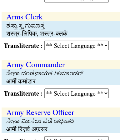
Arms Clerk
ಶಸ್ತ್ರಾಸ್ತ್ರ ಗುಮಾಸ್ತ
शस्त्र-लिपिक, शस्त्र-क्लर्क
Transliterate :
Army Commander
ಸೇನಾ ದಂಡನಾಯಕ /ಕಮಾಂಡರ್
आर्मी कमांडार
Transliterate :
Army Reserve Officer
ಸೇನಾ ಮೀಸಲು ಪಡೆ ಅಧಿಕಾರಿ
आर्मी रिज़र्व अफ़सर