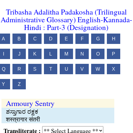
Tribasha Adalitha Padakosha (Trilingual
Administrative Glossary) English-Kannada-
Hindi : Part-3 (Designation)
A
B
C
D
E
F
G
H
I
J
K
L
M
N
O
P
Q
R
S
T
U
V
W
X
Y
Z
Armoury Sentry
ಶಸ್ತಾಗಾರ ರಕ್ಷಕ
शस्त्रागार संतरी
Transliterate :