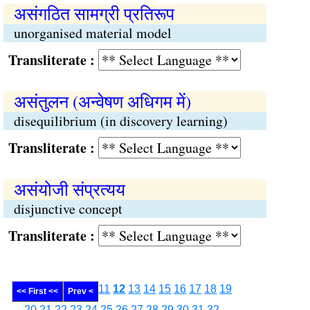
असंगठित सामग्री प्रतिरूप
unorganised material model
Transliterate :
असंतुलन (अन्वेषण अधिगम में)
disequilibrium (in discovery learning)
Transliterate :
असंयोजी संप्रत्यय
disjunctive concept
Transliterate :
11
12
13
14
15
16
17
18
19
<< First <<
Prev <
20
21
22
23
24
25
26
27
28
29
30
31
32