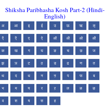
Shiksha Paribhasha Kosh Part-2 (Hindi-
English)
अ
आ
इ
ई
उ
ऊ
ऋ
ऌ
ऍ
ऎ
ए
ऐ
ऑ
ऒ
ओ
औ
क
ख
ग
घ
ङ
च
छ
ज
झ
ञ
ट
ठ
ड
ढ
ण
त
थ
द
ध
न
ऩ
प
फ
ब
भ
म
य
र
ऱ
ल
ळ
ऴ
व
श
ष
स
ह