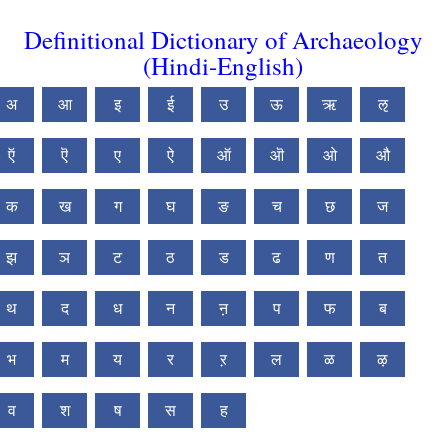
Definitional Dictionary of Archaeology
(Hindi-English)
अ
आ
इ
ई
उ
ऊ
ऋ
ऌ
ऍ
ऎ
ए
ऐ
ऑ
ऒ
ओ
औ
क
ख
ग
घ
ङ
च
छ
ज
झ
ञ
ट
ठ
ड
ढ
ण
त
थ
द
ध
न
ऩ
प
फ
ब
भ
म
य
र
ऱ
ल
ळ
ऴ
व
श
ष
स
ह