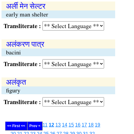
अर्ली मेन सेल्टर
early man shelter
Transliterate :
अलंकरण पात्र
bacini
Transliterate :
अलंकृत
figury
Transliterate :
11
12
13
14
15
16
17
18
19
<< First <<
Prev <
20
21
22
23
24
25
26
27
28
29
30
31
32