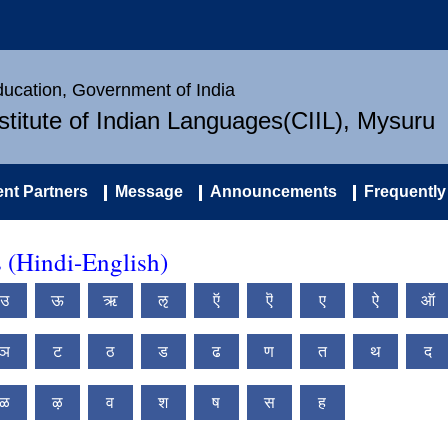
Education, Government of India
nstitute of Indian Languages(CIIL), Mysuru
nt Partners
Message
Announcements
Frequently
s (Hindi-English)
उ
ऊ
ऋ
ऌ
ऍ
ऎ
ए
ऐ
ऑ
ञ
ट
ठ
ड
ढ
ण
त
थ
द
ळ
ऴ
व
श
ष
स
ह