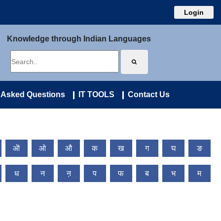
Login
Knowledge through Indian Languages
 Asked Questions
IT TOOLS
Contact Us
ऒ
ओ
औ
क
ख
ग
घ
ङ
ध
न
ऩ
प
फ
ब
भ
म