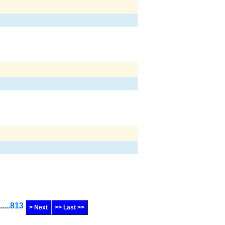
......
813
> Next
>> Last >>