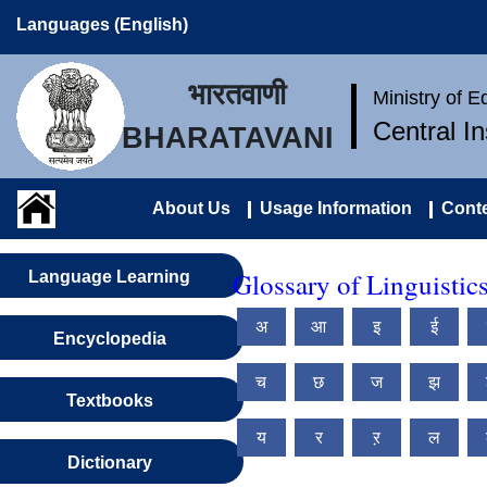
Languages (English)
भारतवाणी
Ministry of 
Central I
BHARATAVANI
About Us
Usage Information
Conte
Glossary of Linguistic
Language Learning
अ
आ
इ
ई
Encyclopedia
च
छ
ज
झ
Textbooks
य
र
ऱ
ल
Dictionary