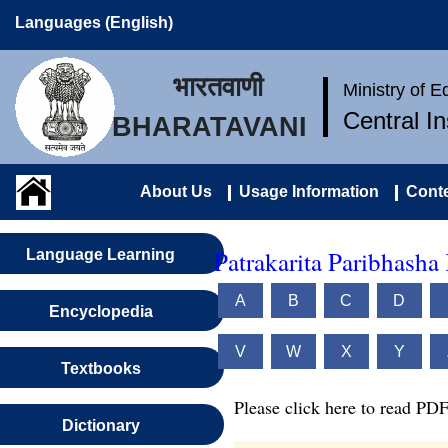
Languages (English)
भारतवाणी
Ministry of 
Central I
BHARATAVANI
About Us
Usage Information
Conte
Patrakarita Paribhasha
Language Learning
A
B
C
D
Encyclopedia
V
W
X
Y
Textbooks
Please click here to read PDF
Dictionary