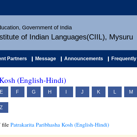
Education, Government of India
nstitute of Indian Languages(CIIL), Mysuru
nt Partners
Message
Announcements
Frequently
 Kosh (English-Hindi)
E
F
G
H
I
J
K
L
M
Z
 file
Patrakarita Paribhasha Kosh (English-Hindi)