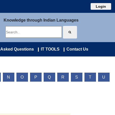
Login
Knowledge through Indian Languages
 Asked Questions
IT TOOLS
Contact Us
N
O
P
Q
R
S
T
U