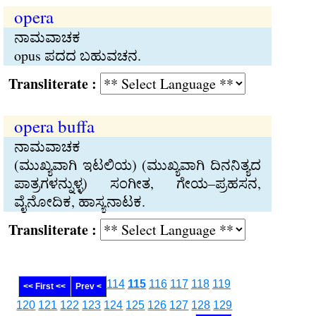
opera
ನಾಮವಾಚಕ
opus ಪದದ ಬಹುವಚನ.
Transliterate :
opera buffa
ನಾಮವಾಚಕ
(ಮುಖ್ಯವಾಗಿ ಇಟಲಿಯ) (ಮುಖ್ಯವಾಗಿ ದಿನನಿತ್ಯದ
ಪಾತ್ರಗಳನ್ನುಳ್ಳ) ಸಂಗೀತ, ಗೇಯ–ಪ್ರಹಸನ,
ವೈನೋದಿಕ, ಹಾಸ್ಯನಾಟಕ.
Transliterate :
114
115
116
117
118
119
<< First <<
Prev <
120
121
122
123
124
125
126
127
128
129