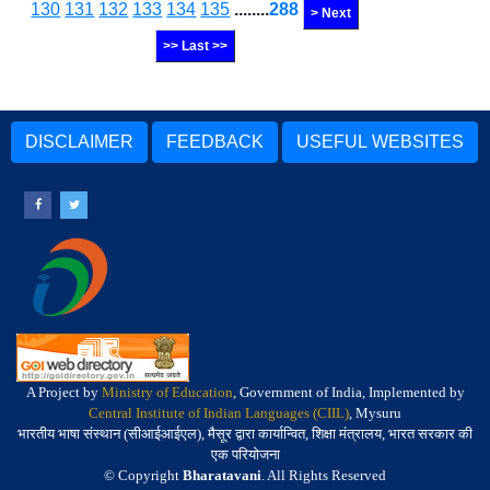
130
131
132
133
134
135
........
288
> Next
>> Last >>
DISCLAIMER
FEEDBACK
USEFUL WEBSITES
A Project by
Ministry of Education
, Government of India, Implemented by
Central Institute of Indian Languages (CIIL)
, Mysuru
भारतीय भाषा संस्थान (सीआईआईएल), मैसूर द्वारा कार्यान्वित, शिक्षा मंत्रालय, भारत सरकार की
एक परियोजना
© Copyright
Bharatavani
. All Rights Reserved