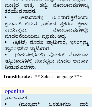
ಮುಚ್ಚಿದ ಪಾತ್ರೆ, ಡಬ್ಬಿ, ಮೊದಲಾದವುಗಳನ್ನು
ತೆರೆಯುವ ಸಾಧನ.
(ಆಡುಮಾತು) (ಒಂದಾಗುತ್ತಲೊಂದು
ಕ್ರಮವಾಗಿ ಬರುವ ನಾಟಕದ ಪ್ರಕರಣ, ಕ್ರೀಡಾ
ಕಾರ್ಯಕ್ರಮ, ಮೊದಲಾದವುಗಳಲ್ಲಿ)
ಮೊದಲನೆಯಯದು; ಪ್ರಥಮ; ಆದ್ಯ.
(ಕ್ರಿಕೆಟ್‍) ಮೊದಲ ಬ್ಯಾಟುಗಾರ; ಇನಿಂಗ್ಸನ್ನು
ಪ್ರಾರಂಭಿಸುವ ಬ್ಯಾಟುಗಾರ.
(ಬಹುವಚನದಲ್ಲಿ) ಪೋಕರ್‍ ಮೊದಲಾದ
ಇಸ್ಪೀಟಾಟಗಳಲ್ಲಿ ಪಣಕಟ್ಟಲು ಮೊದಲ ಅವಕಾಶ
ನೀಡುವ ಎಲೆಗಳು.
Transliterate :
opening
ನಾಮವಾಚಕ
(ಮುಖ್ಯವಾಗಿ ಒಳಹೊಗಲು ದಾರಿ