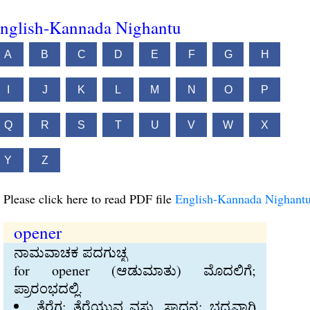
nglish-Kannada Nighantu
A
B
C
D
E
F
G
H
I
J
K
L
M
N
O
P
Q
R
S
T
U
V
W
X
Y
Z
Please click here to read PDF file
English-Kannada Nighant
opener
ನಾಮವಾಚಕ ಪದಗುಚ್ಛ
for opener (ಆಡುಮಾತು) ಮೊದಲಿಗೆ;
ಪ್ರಾರಂಭದಲ್ಲಿ.
ತೆರೆಗ; ತೆರೆಯುವ ವಸ್ತು, ಸಾಧನ; ಭದ್ರವಾಗಿ