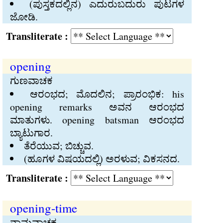
(ಪುಸ್ತಕದಲ್ಲಿನ) ಎದುರುಬದುರು ಪುಟಗಳ
ಜೋಡಿ.
Transliterate :
opening
ಗುಣವಾಚಕ
ಆರಂಭದ; ಮೊದಲಿನ; ಪ್ರಾರಂಭಿಕ: his
opening remarks ಅವನ ಆರಂಭದ
ಮಾತುಗಳು. opening batsman ಆರಂಭದ
ಬ್ಯಾಟುಗಾರ.
ತೆರೆಯುವ; ಬಿಚ್ಚುವ.
(ಹೂಗಳ ವಿಷಯದಲ್ಲಿ) ಅರಳುವ; ವಿಕಸನದ.
Transliterate :
opening-time
ನಾಮವಾಚಕ