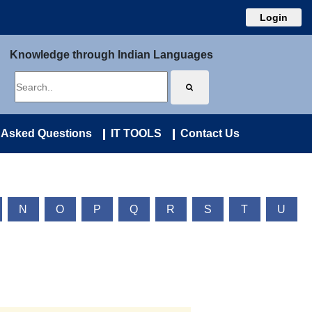
Login
Knowledge through Indian Languages
 Asked Questions
IT TOOLS
Contact Us
N
O
P
Q
R
S
T
U