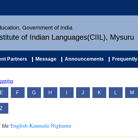
Education, Government of India
nstitute of Indian Languages(CIIL), Mysuru
nt Partners
Message
Announcements
Frequently
antu
E
F
G
H
I
J
K
L
M
Z
 file
English-Kannada Nighantu