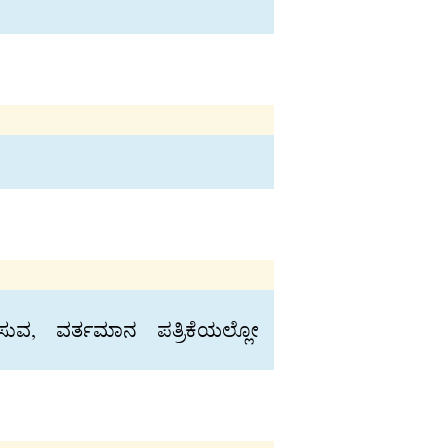
ಿಸುವ, ವರ್ತಮಾನ ಪತ್ರಿಕೆಯಲ್ಲೋ