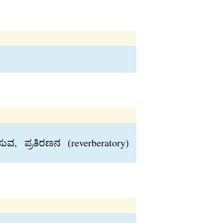
, ಪ್ರತಿರಣನ (reverberatory)