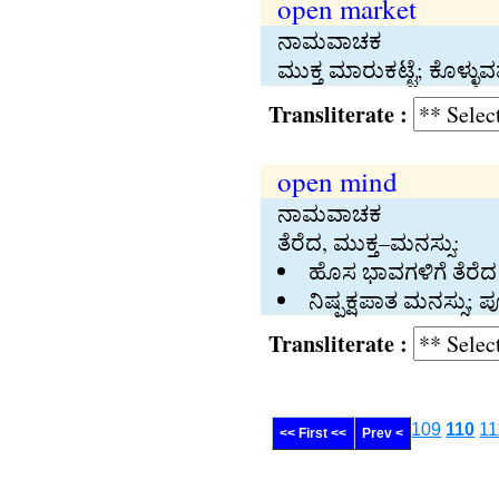
open market
ನಾಮವಾಚಕ
ಮುಕ್ತ ಮಾರುಕಟ್ಟೆ; ಕೊಳ್
Transliterate :
open mind
ನಾಮವಾಚಕ
ತೆರೆದ, ಮುಕ್ತ–ಮನಸ್ಸು:
ಹೊಸ ಭಾವಗಳಿಗೆ ತೆರೆದ
ನಿಷ್ಪಕ್ಷಪಾತ ಮನಸ್ಸು; 
Transliterate :
109
110
11
<< First <<
Prev <