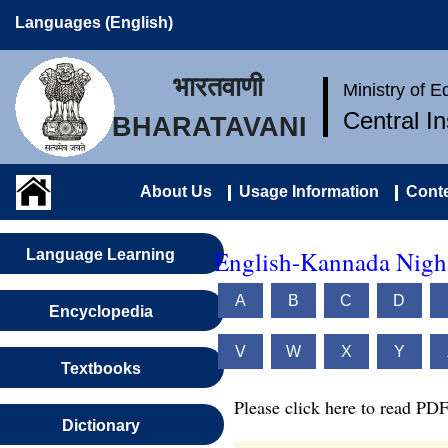
Languages (English)
भारतवाणी
Ministry of 
Central I
BHARATAVANI
About Us
Usage Information
Conte
English-Kannada Nigh
Language Learning
A
B
C
D
Encyclopedia
V
W
X
Y
Textbooks
Please click here to read PDF
Dictionary