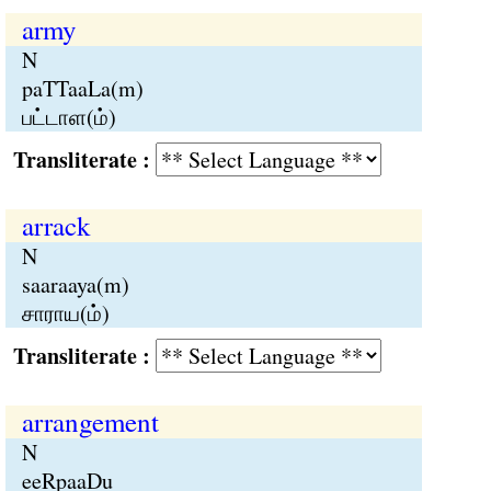
army
N
paTTaaLa(m)
பட்டாள(ம்)
Transliterate :
arrack
N
saaraaya(m)
சாராய(ம்)
Transliterate :
arrangement
N
eeRpaaDu