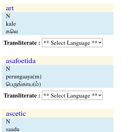
art
N
kale
கலெ
Transliterate :
asafoetida
N
perungaaya(m)
பெருங்காய(ம்)
Transliterate :
ascetic
N
saadu