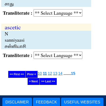
சாது
Transliterate :
ascetic
N
sanniyaasi
சன்னியாசி
Transliterate :
10
11
12
13
14
........
15
<< First <<
Prev <
> Next
>> Last >>
DISCLAIMER
FEEDBACK
USEFUL WEBSITES