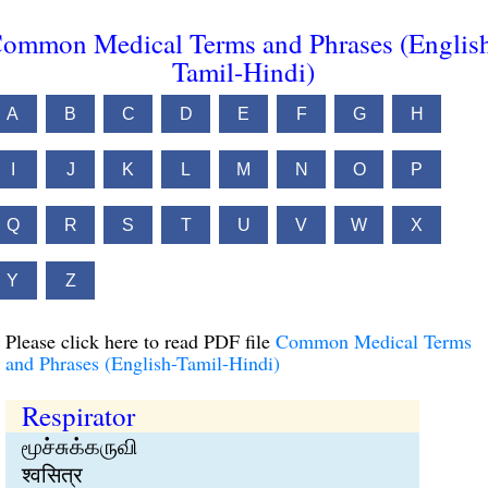
ommon Medical Terms and Phrases (Englis
Tamil-Hindi)
A
B
C
D
E
F
G
H
I
J
K
L
M
N
O
P
Q
R
S
T
U
V
W
X
Y
Z
Please click here to read PDF file
Common Medical Terms
and Phrases (English-Tamil-Hindi)
Respirator
மூச்சுக்கருவி
श्वसित्र