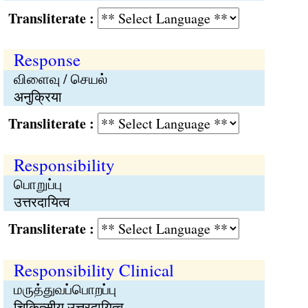
Transliterate :
Response
விளைவு / செயல்
अनुक्रिया
Transliterate :
Responsibility
பொறுப்பு
उत्तरदायित्व
Transliterate :
Responsibility Clinical
மருத்துவப்பொறப்பு
चिकित्सीय उत्तरदायित्व