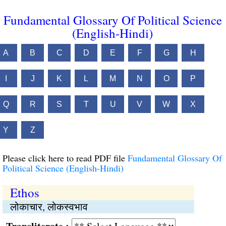
Fundamental Glossary Of Political Science
(English-Hindi)
A
B
C
D
E
F
G
H
I
J
K
L
M
N
O
P
Q
R
S
T
U
V
W
X
Y
Z
Please click here to read PDF file
Fundamental Glossary Of
Political Science (English-Hindi)
Ethos
लोकाचार, लोकस्वभाव