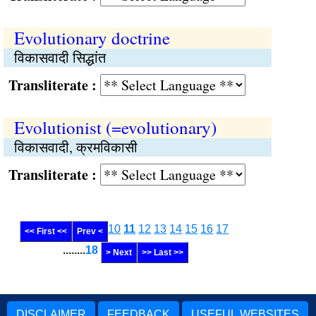
Evolutionary doctrine
विकासवादी सिद्धांत
Transliterate :
Evolutionist (=evolutionary)
विकासवादी, क्रमविकासी
Transliterate :
10
11
12
13
14
15
16
17
<< First <<
Prev <
........
18
> Next
>> Last >>
DISCLAIMER
FEEDBACK
USEFUL WEBSITES