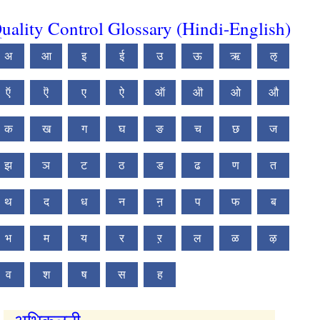
uality Control Glossary (Hindi-English)
अ
आ
इ
ई
उ
ऊ
ऋ
ऌ
ऍ
ऎ
ए
ऐ
ऑ
ऒ
ओ
औ
क
ख
ग
घ
ङ
च
छ
ज
झ
ञ
ट
ठ
ड
ढ
ण
त
थ
द
ध
न
ऩ
प
फ
ब
भ
म
य
र
ऱ
ल
ळ
ऴ
व
श
ष
स
ह