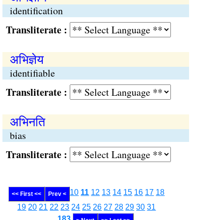
identification
Transliterate :
अभिज्ञेय
identifiable
Transliterate :
अभिनति
bias
Transliterate :
10
11
12
13
14
15
16
17
18
<< First <<
Prev <
19
20
21
22
23
24
25
26
27
28
29
30
31
........
183