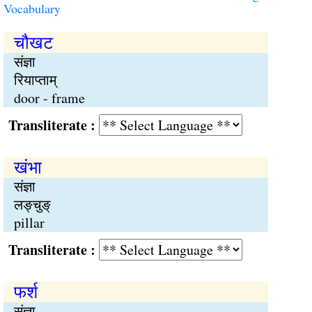
Vocabulary
चौखट
संज्ञा
रियाप्ताम्
door - frame
Transliterate :
खंभा
संज्ञा
लङ्चुङ्
pillar
Transliterate :
फर्श
संज्ञा