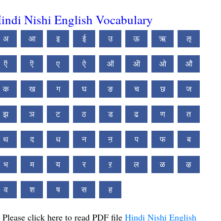
indi Nishi English Vocabulary
अ
आ
इ
ई
उ
ऊ
ऋ
ऌ
ऍ
ऎ
ए
ऐ
ऑ
ऒ
ओ
औ
क
ख
ग
घ
ङ
च
छ
ज
झ
ञ
ट
ठ
ड
ढ
ण
त
थ
द
ध
न
ऩ
प
फ
ब
भ
म
य
र
ऱ
ल
ळ
ऴ
व
श
ष
स
ह
Please click here to read PDF file
Hindi Nishi English