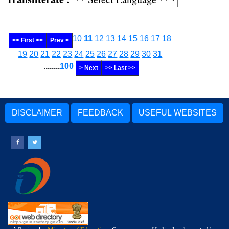
10
11
12
13
14
15
16
17
18
<< First <<
Prev <
19
20
21
22
23
24
25
26
27
28
29
30
31
........
100
> Next
>> Last >>
DISCLAIMER
FEEDBACK
USEFUL WEBSITES