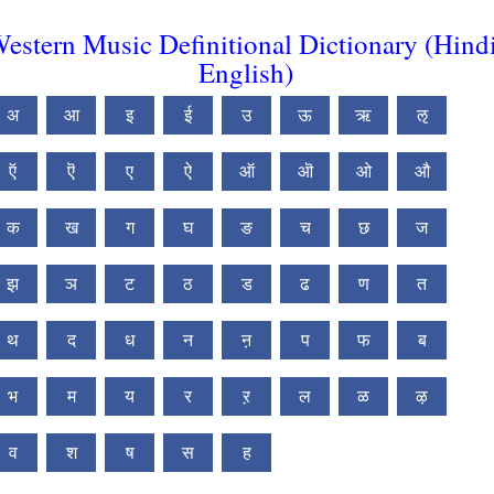
estern Music Definitional Dictionary (Hind
English)
अ
आ
इ
ई
उ
ऊ
ऋ
ऌ
ऍ
ऎ
ए
ऐ
ऑ
ऒ
ओ
औ
क
ख
ग
घ
ङ
च
छ
ज
झ
ञ
ट
ठ
ड
ढ
ण
त
थ
द
ध
न
ऩ
प
फ
ब
भ
म
य
र
ऱ
ल
ळ
ऴ
व
श
ष
स
ह