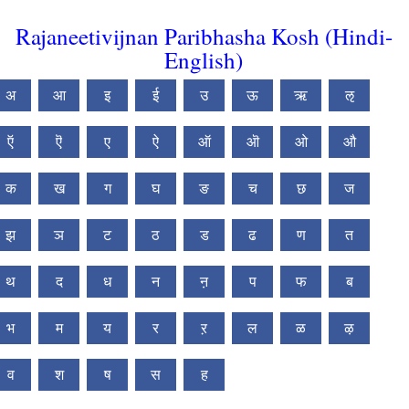
Rajaneetivijnan Paribhasha Kosh (Hindi-
English)
अ
आ
इ
ई
उ
ऊ
ऋ
ऌ
ऍ
ऎ
ए
ऐ
ऑ
ऒ
ओ
औ
क
ख
ग
घ
ङ
च
छ
ज
झ
ञ
ट
ठ
ड
ढ
ण
त
थ
द
ध
न
ऩ
प
फ
ब
भ
म
य
र
ऱ
ल
ळ
ऴ
व
श
ष
स
ह