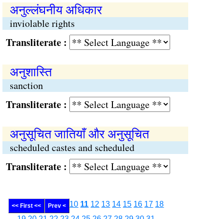
अनुल्लंघनीय अधिकार
inviolable rights
Transliterate :
अनुशास्ति
sanction
Transliterate :
अनुसूचित जातियाँ और अनुसूचित
scheduled castes and scheduled
Transliterate :
10
11
12
13
14
15
16
17
18
<< First <<
Prev <
19
20
21
22
23
24
25
26
27
28
29
30
31