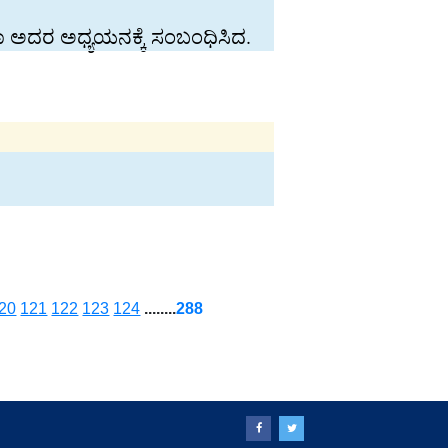
 ಯಾ ಅದರ ಅಧ್ಯಯನಕ್ಕೆ ಸಂಬಂಧಿಸಿದ.
20
121
122
123
124
........
288