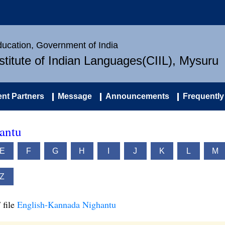
Education, Government of India
nstitute of Indian Languages(CIIL), Mysuru
nt Partners
Message
Announcements
Frequently
antu
E
F
G
H
I
J
K
L
M
Z
 file
English-Kannada Nighantu