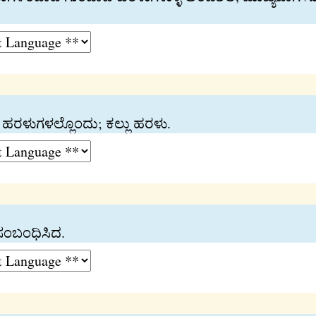
ರಳುಗಳಲ್ಲೊಂದು; ಕಲ್ಲು ಹರಳು.
ಸಂಬಂಧಿಸಿದ.