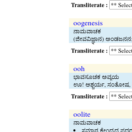
Transliterate :
oogenesis
ನಾಮವಾಚಕ
(ಜೀವವಿಜ್ಞಾನ) ಅಂಡಜನನ; 
Transliterate :
ooh
ಭಾವಸೂಚಕ ಅವ್ಯಯ
ಊ! ಆಶ್ಚರ್ಯ, ಸಂತೋಷ, 
Transliterate :
oolite
ನಾಮವಾಚಕ
ಸಮಾನ ಕೇಂದ್ರದ ಪದರುಗ