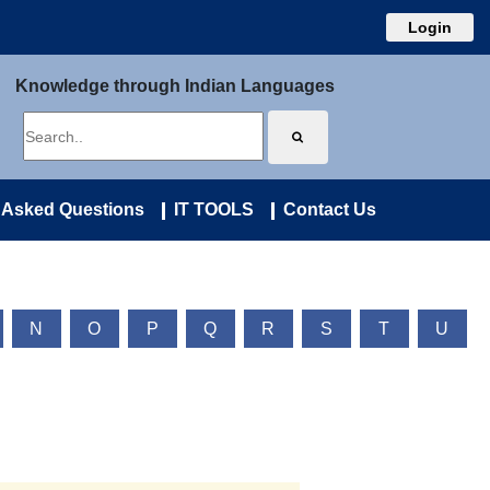
Login
Knowledge through Indian Languages
 Asked Questions
IT TOOLS
Contact Us
N
O
P
Q
R
S
T
U