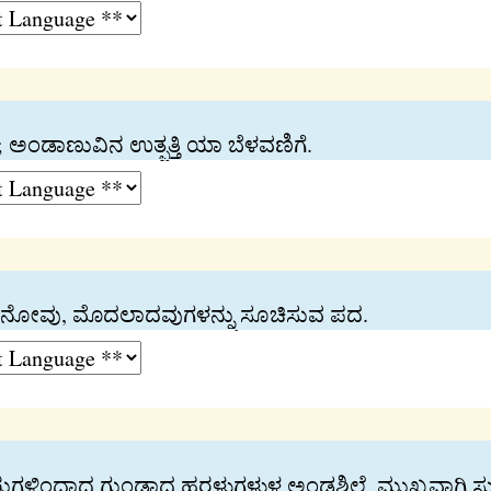
ಅಂಡಾಣುವಿನ ಉತ್ಪತ್ತಿ ಯಾ ಬೆಳವಣಿಗೆ.
ನೋವು, ಮೊದಲಾದವುಗಳನ್ನು ಸೂಚಿಸುವ ಪದ.
ಳಿಂದಾದ ಗುಂಡಾದ ಹರಳುಗಳುಳ್ಳ ಅಂಡಶಿಲೆ, ಮುಖ್ಯವಾಗಿ ಸುಣ್