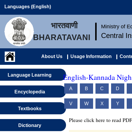
Languages (English)
भारतवाणी
Ministry of 
Central I
BHARATAVANI
About Us
Usage Information
Conte
English-Kannada Nigh
Language Learning
A
B
C
D
Encyclopedia
V
W
X
Y
Textbooks
Please click here to read PDF
Dictionary