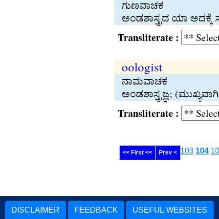
ಗುಣವಾಚಕ
ಅಂಡಶಾಸ್ತ್ರದ ಯಾ ಅದಕ್ಕೆ 
Transliterate :
oologist
ನಾಮವಾಚಕ
ಅಂಡಶಾಸ್ತ್ರಜ್ಞ; (ಮುಖ್ಯವ
Transliterate :
103
104
1
<< First <<
Prev <
DISCLAIMER
FEEDBACK
USEFUL WEBSITES