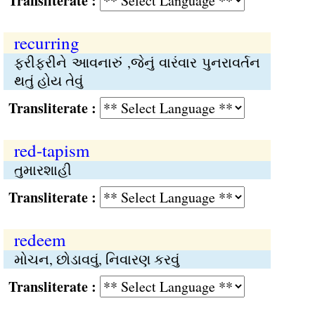
Transliterate :
recurring
ફરીફરીને આવનારું ,જેનું વારંવાર પુનરાવર્તન
થતું હોય તેવું
Transliterate :
red-tapism
તુમારશાહી
Transliterate :
redeem
મોચન, છોડાવવું, નિવારણ કરવું
Transliterate :