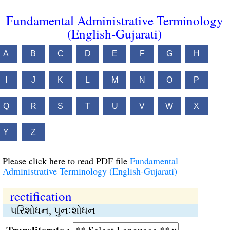
Fundamental Administrative Terminology
(English-Gujarati)
A
B
C
D
E
F
G
H
I
J
K
L
M
N
O
P
Q
R
S
T
U
V
W
X
Y
Z
Please click here to read PDF file
Fundamental
Administrative Terminology (English-Gujarati)
rectification
પરિશોધન, પુનઃશોધન