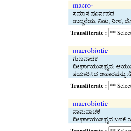
macro-
ಸಮಾಸ ಪೂರ್ವಪದ
ಉದ್ದನೆಯ, ನಿಡು, ನೀಳ, ದ
Transliterate :
macrobiotic
ಗುಣವಾಚಕ
ದೀರ್ಘಾಯುಪಥ್ಯದ; ಆಯುಸ್ಸ
ತಯಾರಿಸಿದ ಆಹಾರವನ್ನು ಸ
Transliterate :
macrobiotic
ನಾಮವಾಚಕ
ದೀರ್ಘಾಯುಪಥ್ಯದ ಬಳಕೆ ಯಾ
Transliterate :