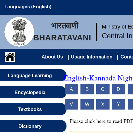
Languages (English)
भारतवाणी
Ministry of 
Central I
BHARATAVANI
About Us
Usage Information
Conte
English-Kannada Nigh
Language Learning
A
B
C
D
Encyclopedia
V
W
X
Y
Textbooks
Please click here to read PDF
Dictionary