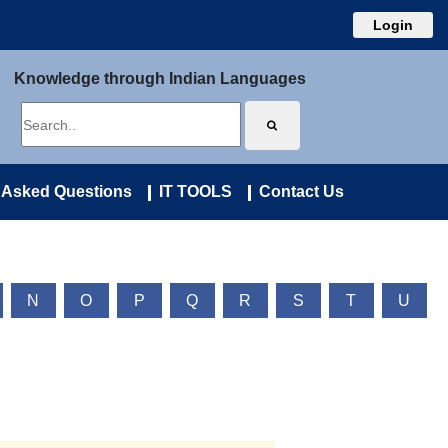
Login
Knowledge through Indian Languages
 Asked Questions
IT TOOLS
Contact Us
N
O
P
Q
R
S
T
U