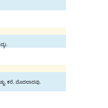
್ಯ).
್ಚು, ಕರೆ, ಮೊದಲಾದವು.