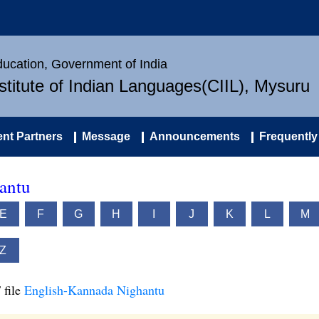
Education, Government of India
nstitute of Indian Languages(CIIL), Mysuru
nt Partners
Message
Announcements
Frequently
antu
E
F
G
H
I
J
K
L
M
Z
 file
English-Kannada Nighantu