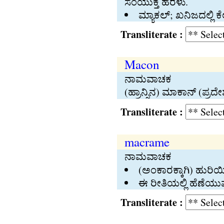
ಸಂಯುಕ್ತ ಹರಳು.
ಮ್ಯಾಕಲ್‍; ಖನಿಜದಲ್ಲಿ 
Transliterate :
Macon
ನಾಮವಾಚಕ
(ಹ್ರಾನ್ಸಿನ) ಮಾಕಾನ್‍ (ಪ್
Transliterate :
macrame
ನಾಮವಾಚಕ
(ಅಂಕಾರಕ್ಕಾಗಿ) ಹುರಿ
ಈ ರೀತಿಯಲ್ಲಿ ಹೆಣೆಯು
Transliterate :