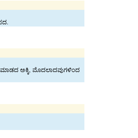
ಪದ.
್‍’ ಮಾಡದ ಅಕ್ಕಿ, ಮೊದಲಾದವುಗಳಿಂದ