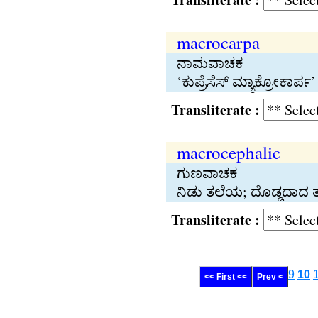
macrocarpa
ನಾಮವಾಚಕ
‘ಕುಪ್ರೆಸೆಸ್‍ ಮ್ಯಾಕ್ರೋಕಾರ
Transliterate :
macrocephalic
ಗುಣವಾಚಕ
ನಿಡು ತಲೆಯ; ದೊಡ್ಡದಾದ ತ
Transliterate :
9
10
<< First <<
Prev <