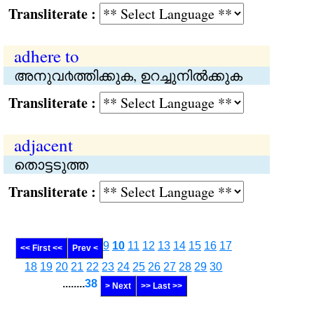
Transliterate :
adhere to
അനുവ൪ത്തിക്കുക, ഉറച്ചുനിൽക്കുക
Transliterate :
adjacent
തൊട്ടടുത്ത
Transliterate :
9
10
11
12
13
14
15
16
17
<< First <<
Prev <
18
19
20
21
22
23
24
25
26
27
28
29
30
........
38
> Next
>> Last >>