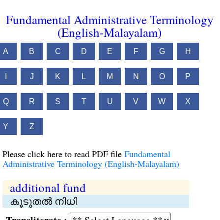
Fundamental Administrative Terminology
(English-Malayalam)
A
B
C
D
E
F
G
H
I
J
K
L
M
N
O
P
Q
R
S
T
U
V
W
X
Y
Z
Please click here to read PDF file
Fundamental
Administrative Terminology (English-Malayalam)
additional fund
കൂടുതൽ നിധി