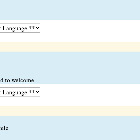
rd to welcome
kele