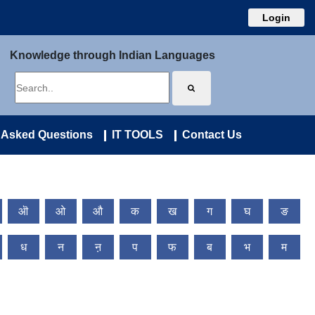
Login
Knowledge through Indian Languages
 Asked Questions
IT TOOLS
Contact Us
ऒ
ओ
औ
क
ख
ग
घ
ङ
ध
न
ऩ
प
फ
ब
भ
म