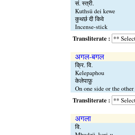
सं. स्त्री.
Kuthsü dei kewe
कुथछ॑ दी किवे
Incense-stick
Transliterate :
अगल-बगल
क्रि. वि.
Kelepaphou
केलेपाफ़ु
On one side or the other 
Transliterate :
अगला
वि.
Mhudzü, keri-u