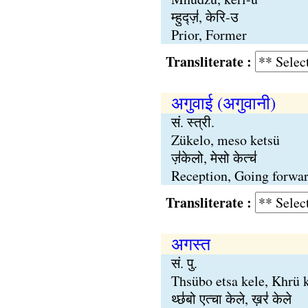
म्हुद्ज़॑, केरि-उ
Prior, Former
Transliterate :
अगुवाई (अगुवानी)
सं. स्त्री.
Zükelo, meso ketsü
ज़॑केलो, मेसो केत्च॑
Reception, Going forwa
Transliterate :
अगस्त
सं. पु.
Thsübo etsa kele, Khrü 
थ्छ॑बो एत्चा केले, ख़र॑ केले