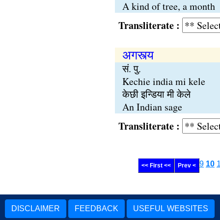
A kind of tree, a month
Transliterate :
अगस्त्य
सं. पु.
Kechie india mi kele
केछी इन्डिया मी केले
An Indian sage
Transliterate :
9
10
<< First <<
Prev <
DISCLAIMER
FEEDBACK
USEFUL WEBSITES