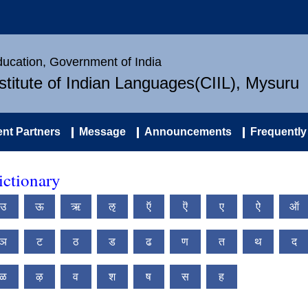
Education, Government of India
nstitute of Indian Languages(CIIL), Mysuru
nt Partners
Message
Announcements
Frequently
ictionary
उ
ऊ
ऋ
ऌ
ऍ
ऎ
ए
ऐ
ऑ
ञ
ट
ठ
ड
ढ
ण
त
थ
द
ळ
ऴ
व
श
ष
स
ह