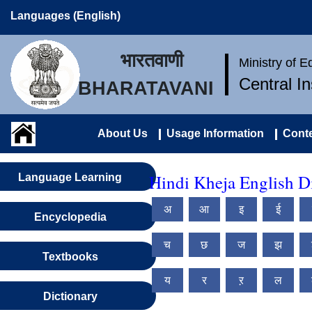
Languages (English)
भारतवाणी
Ministry of 
Central I
BHARATAVANI
About Us
Usage Information
Conte
Hindi Kheja English D
Language Learning
अ
आ
इ
ई
Encyclopedia
च
छ
ज
झ
Textbooks
य
र
ऱ
ल
Dictionary