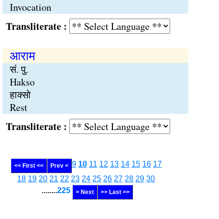
Invocation
Transliterate :
आराम
सं. पु.
Hakso
हाक्सो
Rest
Transliterate :
9
10
11
12
13
14
15
16
17
<< First <<
Prev <
18
19
20
21
22
23
24
25
26
27
28
29
30
........
225
> Next
>> Last >>