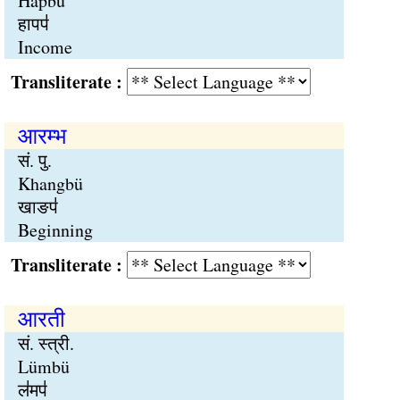
Hapbü
हापप॑
Income
Transliterate :
आरम्भ
सं. पु.
Khangbü
खाङप॑
Beginning
Transliterate :
आरती
सं. स्त्री.
Lümbü
ल॑मप॑