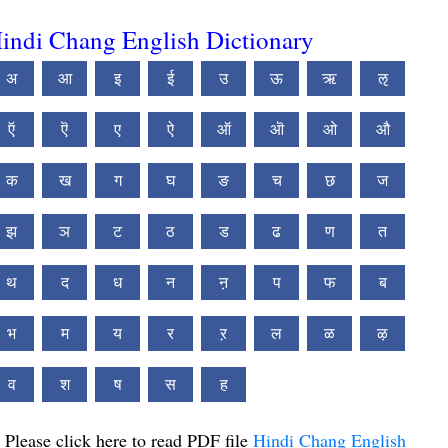
indi Chang English Dictionary
अ
आ
इ
ई
उ
ऊ
ऋ
ऌ
ऍ
ऎ
ए
ऐ
ऑ
ऒ
ओ
औ
क
ख
ग
घ
ङ
च
छ
ज
झ
ञ
ट
ठ
ड
ढ
ण
त
थ
द
ध
न
ऩ
प
फ
ब
भ
म
य
र
ऱ
ल
ळ
ऴ
व
श
ष
स
ह
Please click here to read PDF file
Hindi Chang English