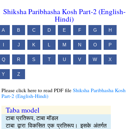
Shiksha Paribhasha Kosh Part-2 (English-
Hindi)
A
B
C
D
E
F
G
H
I
J
K
L
M
N
O
P
Q
R
S
T
U
V
W
X
Y
Z
Please click here to read PDF file
Shiksha Paribhasha Kosh
Part-2 (English-Hindi)
Taba model
टाबा प्रतिरूप, टाबा मॉडल
टाबा द्वारा विकसित एक प्रतिरूप। इसके अंतर्गत