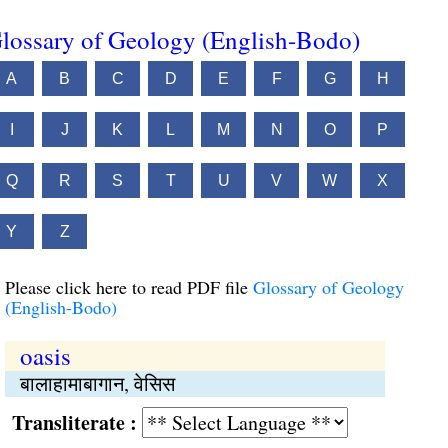
lossary of Geology (English-Bodo)
A
B
C
D
E
F
G
H
I
J
K
L
M
N
O
P
Q
R
S
T
U
V
W
X
Y
Z
Please click here to read PDF file
Glossary of Geology
(English-Bodo)
oasis
बालाहामाबागान, वेसिस
Transliterate :