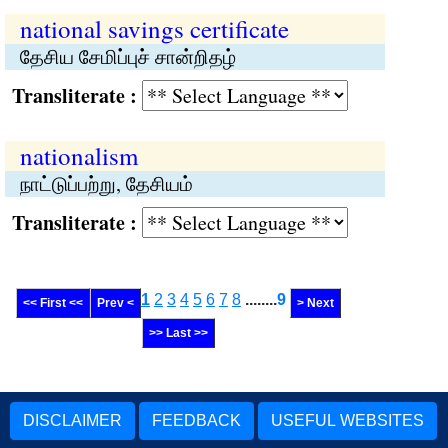
national savings certificate
தேசிய சேமிப்புச் சான்றிதழ்
Transliterate :
nationalism
நாட்டுப்பற்று, தேசியம்
Transliterate :
1
2
3
4
5
6
7
8
........
9
<< First <<
Prev <
> Next
>> Last >>
DISCLAIMER
FEEDBACK
USEFUL WEBSITES