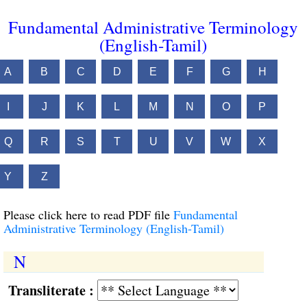
Fundamental Administrative Terminology
(English-Tamil)
A
B
C
D
E
F
G
H
I
J
K
L
M
N
O
P
Q
R
S
T
U
V
W
X
Y
Z
Please click here to read PDF file
Fundamental
Administrative Terminology (English-Tamil)
N
Transliterate :