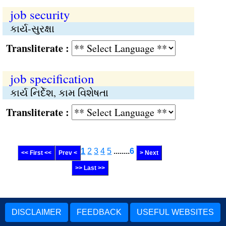
job security
કાર્ય-સુરક્ષા
Transliterate :
job specification
કાર્ય નિર્દેશ, કામ વિશેષતા
Transliterate :
1
2
3
4
5
........
6
<< First <<
Prev <
> Next
>> Last >>
DISCLAIMER
FEEDBACK
USEFUL WEBSITES