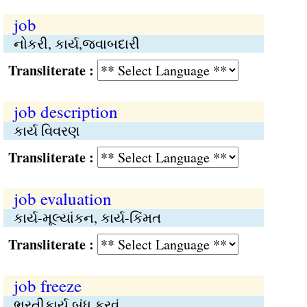
job
નોકરી, કાર્ય,જવાબદારી
Transliterate :
job description
કાર્ય વિવરણ
Transliterate :
job evaluation
કાર્ય-મૂલ્યાંકન, કાર્ય-કિંમત
Transliterate :
job freeze
ભરતીકાર્ય બંધ કરવું