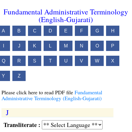
Fundamental Administrative Terminology
(English-Gujarati)
A
B
C
D
E
F
G
H
I
J
K
L
M
N
O
P
Q
R
S
T
U
V
W
X
Y
Z
Please click here to read PDF file
Fundamental
Administrative Terminology (English-Gujarati)
J
Transliterate :