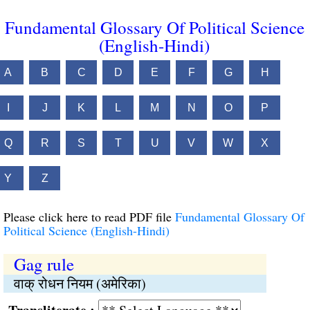
Fundamental Glossary Of Political Science
(English-Hindi)
A
B
C
D
E
F
G
H
I
J
K
L
M
N
O
P
Q
R
S
T
U
V
W
X
Y
Z
Please click here to read PDF file
Fundamental Glossary Of
Political Science (English-Hindi)
Gag rule
वाक् रोधन नियम (अमेरिका)