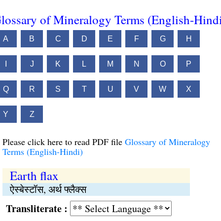
lossary of Mineralogy Terms (English-Hind
A
B
C
D
E
F
G
H
I
J
K
L
M
N
O
P
Q
R
S
T
U
V
W
X
Y
Z
Please click here to read PDF file
Glossary of Mineralogy
Terms (English-Hindi)
Earth flax
ऐस्बेस्टॉस, अर्थ फ्लैक्स
Transliterate :