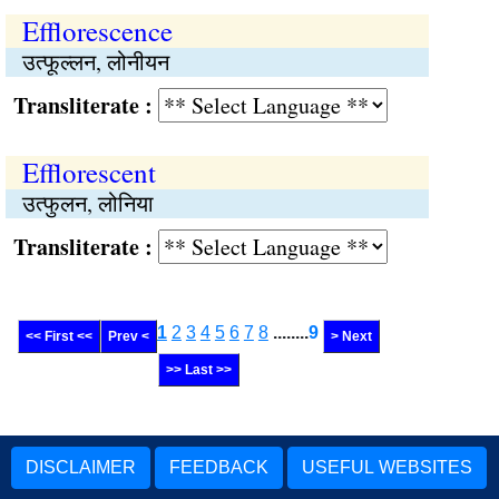
Efflorescence
उत्फूल्लन, लोनीयन
Transliterate :
Efflorescent
उत्फुलन, लोनिया
Transliterate :
1
2
3
4
5
6
7
8
........
9
<< First <<
Prev <
> Next
>> Last >>
DISCLAIMER
FEEDBACK
USEFUL WEBSITES