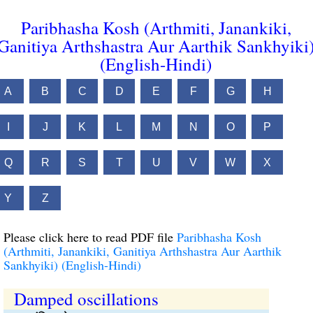
Paribhasha Kosh (Arthmiti, Janankiki,
Ganitiya Arthshastra Aur Aarthik Sankhyiki
(English-Hindi)
A
B
C
D
E
F
G
H
I
J
K
L
M
N
O
P
Q
R
S
T
U
V
W
X
Y
Z
Please click here to read PDF file
Paribhasha Kosh
(Arthmiti, Janankiki, Ganitiya Arthshastra Aur Aarthik
Sankhyiki) (English-Hindi)
Damped oscillations