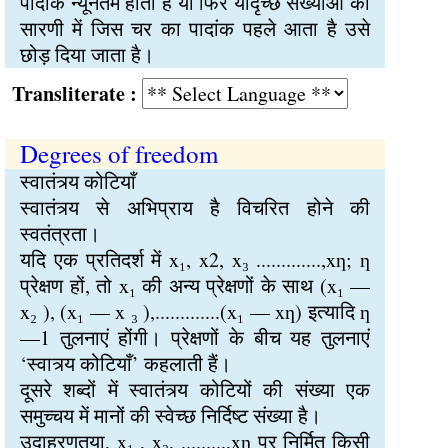
पादांक न्यूनतम होता है या फिर यादृच्छ संख्याओं की
सारणी में जिस चर का पादांक पहले आता है उसे
छोड़ दिया जाता है।
Transliterate :
Degrees of freedom
स्वातंत्र्य कोटियाँ
स्वातंत्र्य से अभिप्राय है विचरित होने की
स्वतंत्रता।
यदि एक प्रतिदर्श में x₁, x2, x₃ .............,xƞ; ƞ
प्रेक्षण हों, तो x₁ की अन्य प्रेक्षणों के साथ (x₁ —
x₂ ), (x₁ — x ₃ ),.............(x₁ — xƞ) इत्यादि ƞ
—1 तुलनाएं होंगी। प्रेक्षणों के बीच यह तुलनाएं
‘स्वात्र्य कोटियाँ’ कहलाती हैं।
दूसरे शब्दों में स्वातंत्र्य कोटियों की संख्या एक
समुच्चय में मानों की स्वेच्छ निर्दिष्ट संख्या है।
उदाहरणतया, x₁ , x₂, .........,xƞ पर निर्मित किसी