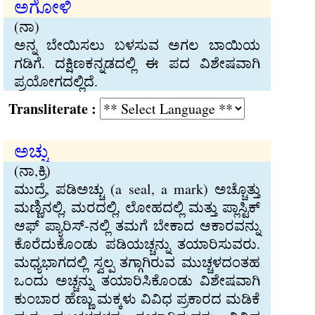
ಅಗೋಳಿ
(ನಾ)
ಅನ್ನ ಬೇಯಿಸಲು ಬಳಸುವ ಅಗಲ ಬಾಯಿಯ
ಗಡಿಗೆ. ದಕ್ಷಿಣಕನ್ನಡದಲ್ಲಿ ಈ ಪದ ವಿಶೇಷವಾಗಿ
ಪ್ರಯೋಗದಲ್ಲಿದೆ.
Transliterate :
ಅಚ್ಚು
(ನಾ,ಕ್ರಿ)
ಮುದ್ರೆ, ಪಡಿಅಚ್ಚು (a seal, a mark) ಅಚ್ಚೊತ್ತು
ಮಣ್ಣಿನಲ್ಲಿ, ಮರದಲ್ಲಿ, ಲೋಹದಲ್ಲಿ ಮತ್ತು ಪ್ಲಾಸ್ಟಿಕ್
ಆಫ್ ಪ್ಯಾರಿಸ್-ನಲ್ಲಿ ತಮಗೆ ಬೇಕಾದ ಆಕಾರವನ್ನು
ಕೊರೆದುಕೊಂಡು ಪಡಿಯಚ್ಚನ್ನು ತಯಾರಿಸುವರು.
ಮಧ್ಯಭಾಗದಲ್ಲಿ ಸ್ವಲ್ಪ ತಗ್ಗಾಗಿರುವ ಮುಚ್ಚಳದಂತಹ
ಒಂದು ಅಚ್ಚನ್ನು ತಯಾರಿಸಿಕೊಂಡು ವಿಶೇಷವಾಗಿ
ಕುಂಬಾರ ಹೆಣ್ಣು ಮಕ್ಕಳು ವಿವಿಧ ಪ್ರಕಾರದ ಮಡಿಕೆ