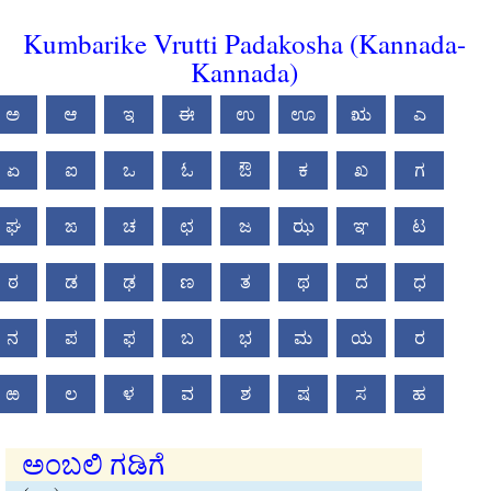
Kumbarike Vrutti Padakosha (Kannada-
Kannada)
ಅ
ಆ
ಇ
ಈ
ಉ
ಊ
ಋ
ಎ
ಏ
ಐ
ಒ
ಓ
ಔ
ಕ
ಖ
ಗ
ಘ
ಙ
ಚ
ಛ
ಜ
ಝ
ಞ
ಟ
ಠ
ಡ
ಢ
ಣ
ತ
ಥ
ದ
ಧ
ನ
ಪ
ಫ
ಬ
ಭ
ಮ
ಯ
ರ
ಱ
ಲ
ಳ
ವ
ಶ
ಷ
ಸ
ಹ
ಅಂಬಲಿ ಗಡಿಗೆ