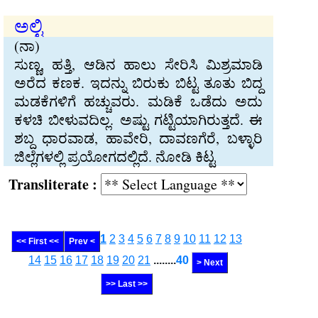
ಅಲ್ಟಿ
(ನಾ)
ಸುಣ್ಣ, ಹತ್ತಿ, ಆಡಿನ ಹಾಲು ಸೇರಿಸಿ ಮಿಶ್ರಮಾಡಿ
ಅರೆದ ಕಣಕ. ಇದನ್ನು ಬಿರುಕು ಬಿಟ್ಟ ತೂತು ಬಿದ್ದ
ಮಡಕೆಗಳಿಗೆ ಹಚ್ಚುವರು. ಮಡಿಕೆ ಒಡೆದು ಅದು
ಕಳಚಿ ಬೀಳುವದಿಲ್ಲ. ಅಷ್ಟು ಗಟ್ಟಿಯಾಗಿರುತ್ತದೆ. ಈ
ಶಬ್ದ ಧಾರವಾಡ, ಹಾವೇರಿ, ದಾವಣಗೆರೆ, ಬಳ್ಳಾರಿ
ಜಿಲ್ಲೆಗಳಲ್ಲಿ ಪ್ರಯೋಗದಲ್ಲಿದೆ. ನೋಡಿ ಕಿಟ್ಟ
Transliterate :
1
2
3
4
5
6
7
8
9
10
11
12
13
<< First <<
Prev <
14
15
16
17
18
19
20
21
........
40
> Next
>> Last >>