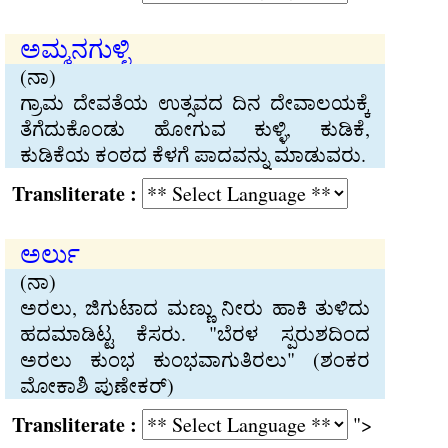
ಅಮ್ಮನಗುಳ್ಳಿ
(ನಾ)
ಗ್ರಾಮ ದೇವತೆಯ ಉತ್ಸವದ ದಿನ ದೇವಾಲಯಕ್ಕೆ
ತೆಗೆದುಕೊಂಡು ಹೋಗುವ ಕುಳ್ಳಿ, ಕುಡಿಕೆ,
ಕುಡಿಕೆಯ ಕಂಠದ ಕೆಳಗೆ ಪಾದವನ್ನು ಮಾಡುವರು.
Transliterate :
ಅರ್ಲು
(ನಾ)
ಅರಲು, ಜಿಗುಟಾದ ಮಣ್ಣು ನೀರು ಹಾಕಿ ತುಳಿದು
ಹದಮಾಡಿಟ್ಟ ಕೆಸರು. "ಬೆರಳ ಸ್ಪರುಶದಿಂದ
ಅರಲು ಕುಂಭ ಕುಂಭವಾಗುತಿರಲು" (ಶಂಕರ
ಮೋಕಾಶಿ ಪುಣೇಕರ್)
Transliterate :
">