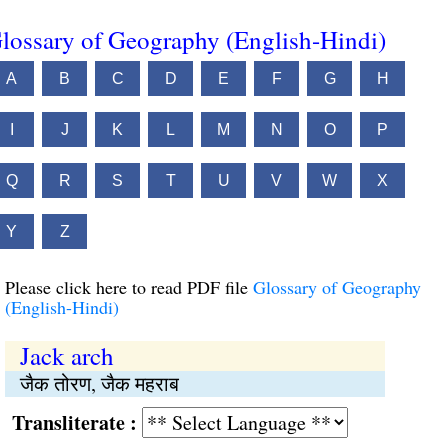
lossary of Geography (English-Hindi)
A
B
C
D
E
F
G
H
I
J
K
L
M
N
O
P
Q
R
S
T
U
V
W
X
Y
Z
Please click here to read PDF file
Glossary of Geography
(English-Hindi)
Jack arch
जैक तोरण, जैक महराब
Transliterate :