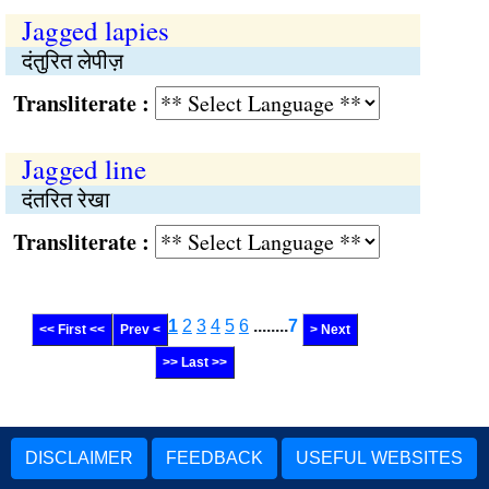
Jagged lapies
दंतुरित लेपीज़
Transliterate :
Jagged line
दंतरित रेखा
Transliterate :
1
2
3
4
5
6
........
7
<< First <<
Prev <
> Next
>> Last >>
DISCLAIMER
FEEDBACK
USEFUL WEBSITES