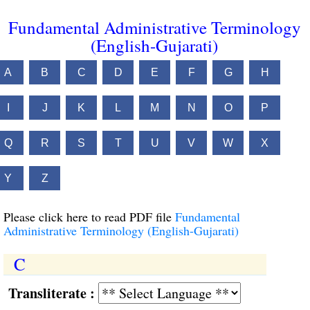
Fundamental Administrative Terminology
(English-Gujarati)
A
B
C
D
E
F
G
H
I
J
K
L
M
N
O
P
Q
R
S
T
U
V
W
X
Y
Z
Please click here to read PDF file
Fundamental
Administrative Terminology (English-Gujarati)
C
Transliterate :