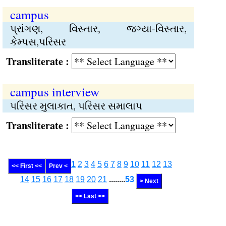
campus
પ્રાંગણ, વિસ્તાર, જગ્યા-વિસ્તાર,
કેમ્પસ,પરિસર
Transliterate :
campus interview
પરિસર મુલાકાત, પરિસર સમાલાપ
Transliterate :
1
2
3
4
5
6
7
8
9
10
11
12
13
<< First <<
Prev <
14
15
16
17
18
19
20
21
........
53
> Next
>> Last >>