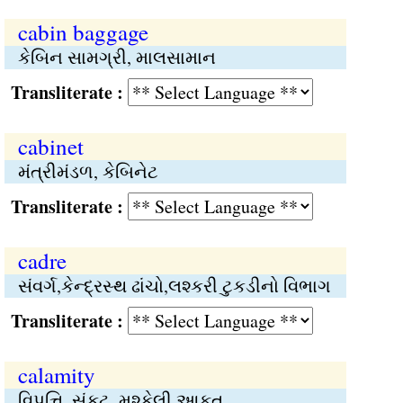
cabin baggage
કેબિન સામગ્રી, માલસામાન
Transliterate :
cabinet
મંત્રીમંડળ, કેબિનેટ
Transliterate :
cadre
સંવર્ગ,કેન્દ્રસ્થ ઢાંચો,લશ્કરી ટુકડીનો વિભાગ
Transliterate :
calamity
વિપત્તિ, સંકટ, મુશ્કેલી,આફત