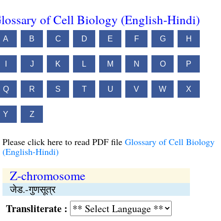
lossary of Cell Biology (English-Hindi)
A
B
C
D
E
F
G
H
I
J
K
L
M
N
O
P
Q
R
S
T
U
V
W
X
Y
Z
Please click here to read PDF file
Glossary of Cell Biology
(English-Hindi)
Z-chromosome
जेड.-गुणसूत्र
Transliterate :