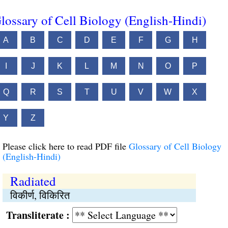
lossary of Cell Biology (English-Hindi)
A
B
C
D
E
F
G
H
I
J
K
L
M
N
O
P
Q
R
S
T
U
V
W
X
Y
Z
Please click here to read PDF file
Glossary of Cell Biology
(English-Hindi)
Radiated
विकीर्ण, विकिरित
Transliterate :