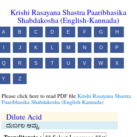
Krishi Rasayana Shastra Paaribhasika
Shabdakosha (English-Kannada)
A
B
C
D
E
F
G
H
I
J
K
L
M
N
O
P
Q
R
S
T
U
V
W
X
Y
Z
Please click here to read PDF file
Krishi Rasayana Shastra
Paaribhasika Shabdakosha (English-Kannada)
Dilute Acid
ದುರ್ಬಲ ಆಮ್ಲ.