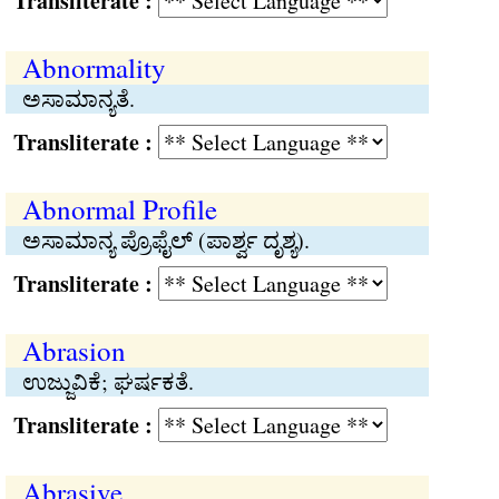
Transliterate :
Abnormality
ಅಸಾಮಾನ್ಯತೆ.
Transliterate :
Abnormal Profile
ಅಸಾಮಾನ್ಯ ಪ್ರೊಫೈಲ್ (ಪಾರ್ಶ್ವ ದೃಶ್ಯ).
Transliterate :
Abrasion
ಉಜ್ಜುವಿಕೆ; ಘರ್ಷಕತೆ.
Transliterate :
Abrasive