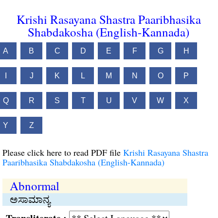
Krishi Rasayana Shastra Paaribhasika
Shabdakosha (English-Kannada)
A
B
C
D
E
F
G
H
I
J
K
L
M
N
O
P
Q
R
S
T
U
V
W
X
Y
Z
Please click here to read PDF file
Krishi Rasayana Shastra
Paaribhasika Shabdakosha (English-Kannada)
Abnormal
ಅಸಾಮಾನ್ಯ