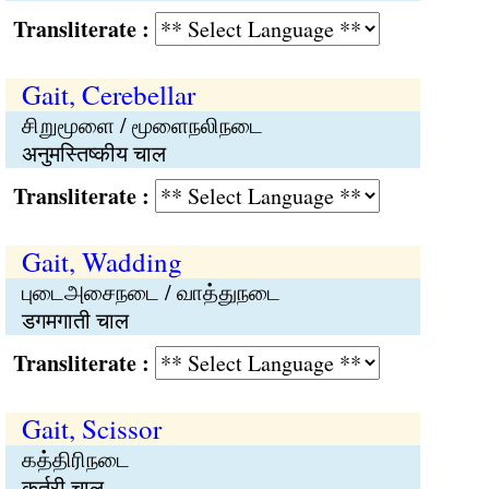
Transliterate :
Gait, Cerebellar
சிறுமூளை / மூளைநலிநடை
अनुमस्तिष्कीय चाल
Transliterate :
Gait, Wadding
புடைஅசைநடை / வாத்துநடை
डगमगाती चाल
Transliterate :
Gait, Scissor
கத்திரிநடை
कर्तरी चाल