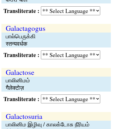
Transliterate :
Galactagogus
பால்பெருக்கி
स्तन्यवर्धक
Transliterate :
Galactose
பாலினிமம்
गैलेक्टोज़
Transliterate :
Galactosuria
பாலினிம இழிவு / காலக்டோசு நீரியம்