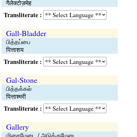
गैलेक्टोज़मेह
Transliterate :
Gall-Bladder
பித்தப்பை
पित्ताशय
Transliterate :
Gal-Stone
பித்தக்கல்
पित्ताश्मरी
Transliterate :
Gallery
மிசைமேடை / அடுக்குமேடை