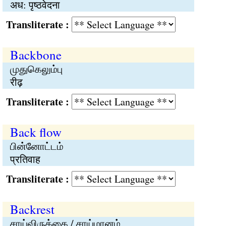
अध: पृष्ठवेदना
Transliterate :
Backbone
முதுகெலும்பு
रीढ़
Transliterate :
Back flow
பின்னோட்டம்
प्रतिवाह
Transliterate :
Backrest
சாய்விருக்கை / சாய்மானம்