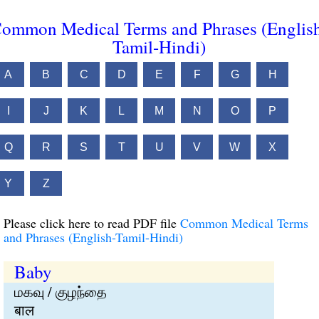
ommon Medical Terms and Phrases (Englis
Tamil-Hindi)
A
B
C
D
E
F
G
H
I
J
K
L
M
N
O
P
Q
R
S
T
U
V
W
X
Y
Z
Please click here to read PDF file
Common Medical Terms
and Phrases (English-Tamil-Hindi)
Baby
மகவு / குழந்தை
बाल