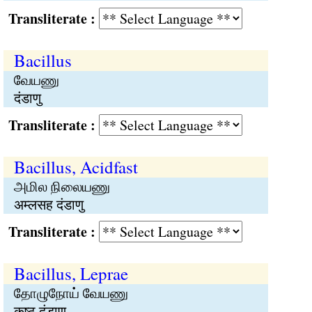
Transliterate :
Bacillus
வேயணு
दंडाणु
Transliterate :
Bacillus, Acidfast
அமில நிலையணு
अम्लसह दंडाणु
Transliterate :
Bacillus, Leprae
தோழுநோய் வேயணு
कुष्ठ दंडाणु