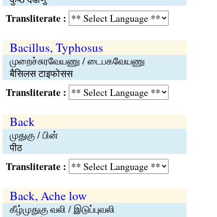
Transliterate :
Bacillus, Typhosus
முறைச்சுரவேயணு / டைபகவேயணு
बैसिलस टाइफोसस
Transliterate :
Back
முதுகு / பின்
पीठ
Transliterate :
Back, Ache low
கீழ்முதுகு வலி / இடுப்புவலி