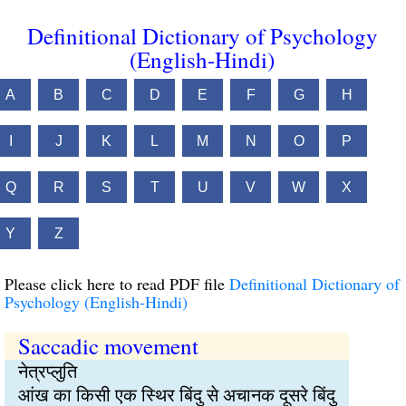
Definitional Dictionary of Psychology
(English-Hindi)
A
B
C
D
E
F
G
H
I
J
K
L
M
N
O
P
Q
R
S
T
U
V
W
X
Y
Z
Please click here to read PDF file
Definitional Dictionary of
Psychology (English-Hindi)
Saccadic movement
नेत्रप्लुति
आंख का किसी एक स्थिर बिंदु से अचानक दूसरे बिंदु