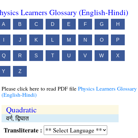
hysics Learners Glossary (English-Hindi)
A
B
C
D
E
F
G
H
I
J
K
L
M
N
O
P
Q
R
S
T
U
V
W
X
Y
Z
Please click here to read PDF file
Physics Learners Glossary
(English-Hindi)
Quadratic
वर्ग, द्विघात
Transliterate :