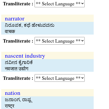
Transliterate :
narrator
ನಿರೂಪಕ, ಕಥೆ ಹೇಳುವವನು
वाचक
Transliterate :
nascent industry
ನವೀನ ಕೈಗಾರಿಕೆ
नवजात उद्योग
Transliterate :
nation
ಜನಾಂಗ, ರಾಷ್ಟ್ರ
राष्ट्र