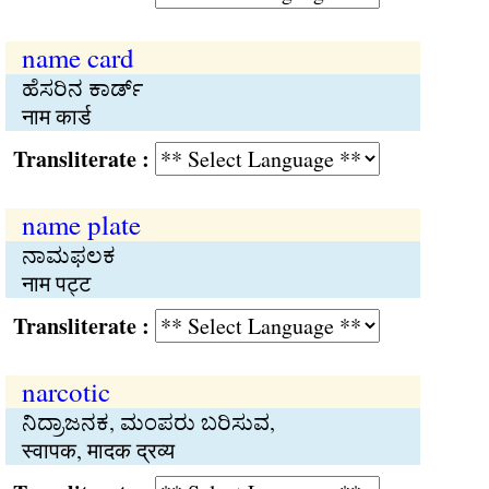
name card
ಹೆಸರಿನ ಕಾರ್ಡ್
नाम कार्ड
Transliterate :
name plate
ನಾಮಫಲಕ
नाम पट्ट
Transliterate :
narcotic
ನಿದ್ರಾಜನಕ, ಮಂಪರು ಬರಿಸುವ,
स्वापक, मादक द्रव्य