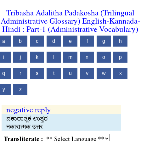
Tribasha Adalitha Padakosha (Trilingual
Administrative Glossary) English-Kannada-
Hindi : Part-1 (Administrative Vocabulary)
a
b
c
d
e
f
g
h
i
j
k
l
m
n
o
p
q
r
s
t
u
v
w
x
y
z
negative reply
ನಕಾರಾತ್ಮಕ ಉತ್ತರ
नकारात्मक उत्तर
Transliterate :