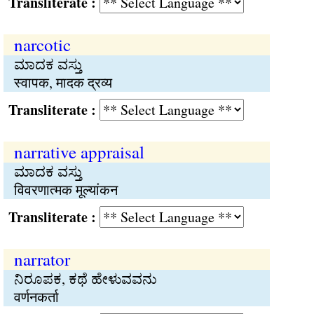
Transliterate :
narcotic
ಮಾದಕ ವಸ್ತು
स्वापक, मादक द्रव्य
Transliterate :
narrative appraisal
ಮಾದಕ ವಸ್ತು
विवरणात्मक मूल्यांकन
Transliterate :
narrator
ನಿರೂಪಕ, ಕಥೆ ಹೇಳುವವನು
वर्णनकर्ता