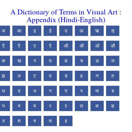
A Dictionary of Terms in Visual Art :
Appendix (Hindi-English)
अ
आ
इ
ई
उ
ऊ
ऋ
ऌ
ऍ
ऎ
ए
ऐ
ऑ
ऒ
ओ
औ
क
ख
ग
घ
ङ
च
छ
ज
झ
ञ
ट
ठ
ड
ढ
ण
त
थ
द
ध
न
ऩ
प
फ
ब
भ
म
य
र
ऱ
ल
ळ
ऴ
व
श
ष
स
ह