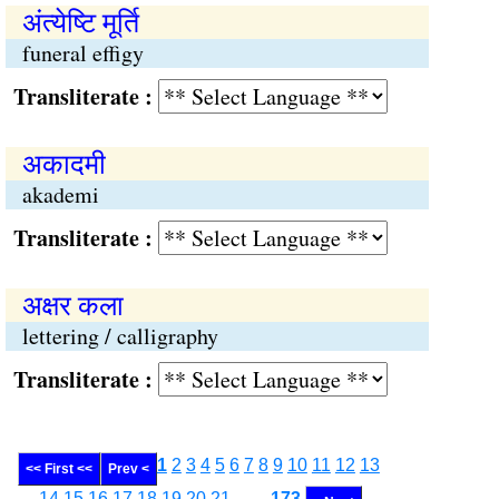
अंत्येष्टि मूर्ति
funeral effigy
Transliterate :
अकादमी
akademi
Transliterate :
अक्षर कला
lettering / calligraphy
Transliterate :
1
2
3
4
5
6
7
8
9
10
11
12
13
<< First <<
Prev <
14
15
16
17
18
19
20
21
........
173