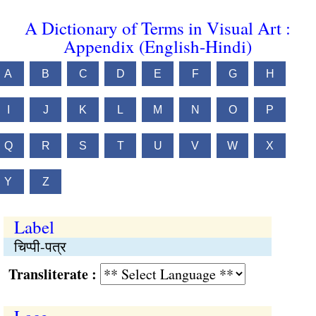
A Dictionary of Terms in Visual Art :
Appendix (English-Hindi)
A
B
C
D
E
F
G
H
I
J
K
L
M
N
O
P
Q
R
S
T
U
V
W
X
Y
Z
Label
चिप्पी-पत्र
Transliterate :