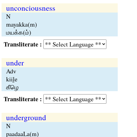
unconciousness
N
mayakka(m)
மயக்க(ம்)
Transliterate :
under
Adv
kiiḻe
கீழெ
Transliterate :
underground
N
paadaaLa(m)