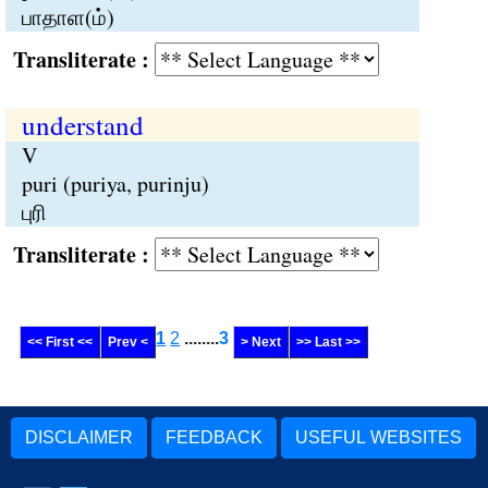
பாதாள(ம்)
Transliterate :
understand
V
puri (puriya, purinju)
புரி
Transliterate :
1
2
........
3
<< First <<
Prev <
> Next
>> Last >>
DISCLAIMER
FEEDBACK
USEFUL WEBSITES