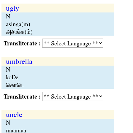
ugly
N
asinga(m)
அசிங்க(ம்)
Transliterate :
umbrella
N
koDe
கொடெ
Transliterate :
uncle
N
maamaa