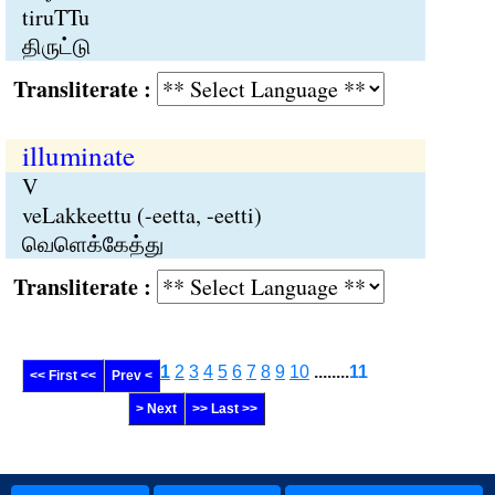
tiruTTu
திருட்டு
Transliterate :
illuminate
V
veLakkeettu (-eetta, -eetti)
வெளெக்கேத்து
Transliterate :
1
2
3
4
5
6
7
8
9
10
........
11
<< First <<
Prev <
> Next
>> Last >>