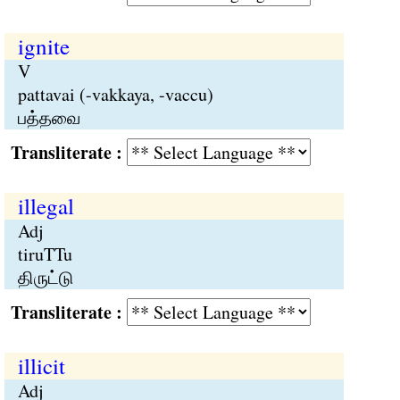
ignite
V
pattavai (-vakkaya, -vaccu)
பத்தவை
Transliterate :
illegal
Adj
tiruTTu
திருட்டு
Transliterate :
illicit
Adj