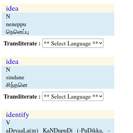
idea
N
neneppu
நெனெப்பு
Transliterate :
idea
N
sindane
சிந்தனெ
Transliterate :
identify
V
aDeyaaLa(m) KaNDupuDi (-PuDikka, -