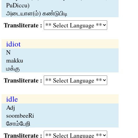
PuDiccu)
அடையாள(ம்) கண்டுபிடி
Transliterate :
idiot
N
makku
மக்கு
Transliterate :
idle
Adj
soombeeRi
சோம்பேறி
Transliterate :