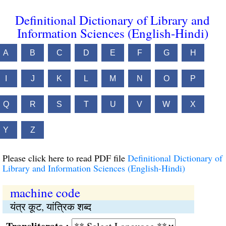
Definitional Dictionary of Library and
Information Sciences (English-Hindi)
A
B
C
D
E
F
G
H
I
J
K
L
M
N
O
P
Q
R
S
T
U
V
W
X
Y
Z
Please click here to read PDF file
Definitional Dictionary of
Library and Information Sciences (English-Hindi)
machine code
यंत्र कूट, यांत्रिक शब्द