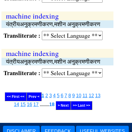
machine indexing
यंत्रीयअनुक्रमणीकरण,मशीन अनुक्रमणीकरण
Transliterate :
machine indexing
यंत्रीयअनुक्रमणीकरण,मशीन अनुक्रमणीकरण
Transliterate :
1
2
3
4
5
6
7
8
9
10
11
12
13
<< First <<
Prev <
14
15
16
17
........
18
> Next
>> Last >>
DISCLAIMER
FEEDBACK
USEFUL WEBSITES