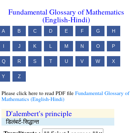
Fundamental Glossary of Mathematics
(English-Hindi)
A
B
C
D
E
F
G
H
I
J
K
L
M
N
O
P
Q
R
S
T
U
V
W
X
Y
Z
Please click here to read PDF file
Fundamental Glossary of
Mathematics (English-Hindi)
D'alembert's principle
डिलंबर्ट-सिद्धान्त