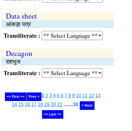
Data sheet
आंकड़ा पत्र
Transliterate :
Decagon
दशभुज
Transliterate :
1
2
3
4
5
6
7
8
9
10
11
12
13
<< First <<
Prev <
14
15
16
17
18
19
20
21
........
30
> Next
>> Last >>