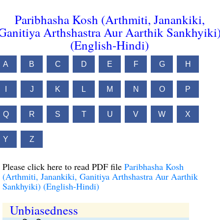
Paribhasha Kosh (Arthmiti, Janankiki,
Ganitiya Arthshastra Aur Aarthik Sankhyiki
(English-Hindi)
A
B
C
D
E
F
G
H
I
J
K
L
M
N
O
P
Q
R
S
T
U
V
W
X
Y
Z
Please click here to read PDF file
Paribhasha Kosh
(Arthmiti, Janankiki, Ganitiya Arthshastra Aur Aarthik
Sankhyiki) (English-Hindi)
Unbiasedness