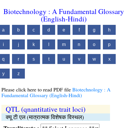
Biotechnology : A Fundamental Glossary
(English-Hindi)
a
b
c
d
e
f
g
h
i
j
k
l
m
n
o
p
q
r
s
t
u
v
w
x
y
z
Please click here to read PDF file
Biotechnology : A
Fundamental Glossary (English-Hindi)
QTL (qnantitative trait loci)
क्यू टी एल (मात्रात्मक विशेषक विस्थल)