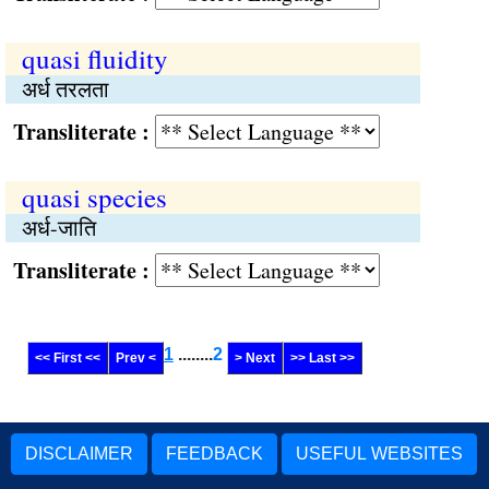
quasi fluidity
अर्ध तरलता
Transliterate :
quasi species
अर्ध-जाति
Transliterate :
1
........
2
<< First <<
Prev <
> Next
>> Last >>
DISCLAIMER
FEEDBACK
USEFUL WEBSITES