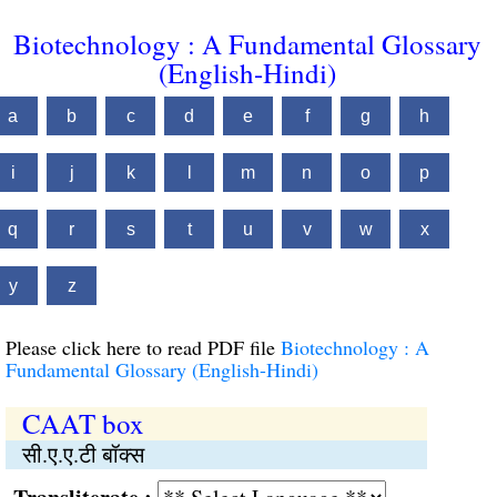
Biotechnology : A Fundamental Glossary
(English-Hindi)
a
b
c
d
e
f
g
h
i
j
k
l
m
n
o
p
q
r
s
t
u
v
w
x
y
z
Please click here to read PDF file
Biotechnology : A
Fundamental Glossary (English-Hindi)
CAAT box
सी.ए.ए.टी बॉक्स