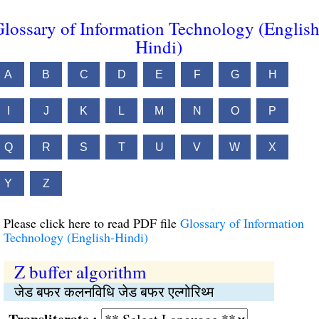
lossary of Information Technology (English
Hindi)
A
B
C
D
E
F
G
H
I
J
K
L
M
N
O
P
Q
R
S
T
U
V
W
X
Y
Z
Please click here to read PDF file
Glossary of Information
Technology (English-Hindi)
Z buffer algorithm
जेड बफर कलनविधि जेड बफर एल्गोरिथ्म